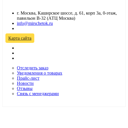
г. Москва, Каширское шоссе, д. 61, корп 3а, 0-этаж,
павильон В-32 (АТЦ Москва)
info@mirschetok.ru
Временно не работаем! Переезд!
Карта сайта
Отследить заказ
Уведомления о товарах
Прайс-лист
Новости
Отзывы
Связь с менеджерами
*Цены в розничном магазине Автодефлектор могут
отличаться от цен, указанных на сайте