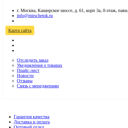
г. Москва, Каширское шоссе, д. 61, корп 3а, 0-этаж, па
info@mirschetok.ru
Временно не работаем! Переезд!
Карта сайта
Отследить заказ
Уведомления о товарах
Прайс-лист
Новости
Отзывы
Связь с менеджерами
*Цены в розничном магазине Автодефлектор могут отличаться 
Гарантия качества
Доставка и оплата
Оптовый отдел