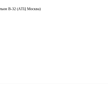
вильон В-32 (АТЦ Москва)
от цен, указанных на сайте