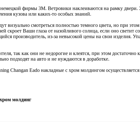
 немецкой фирмы 3M. Ветровики наклеиваются на рамку двери.
рления кузова или каких-то особых знаний.
ут визуально смотреться полностью темного цвета, но при этом
й скроет Ваши глаза от назойливого солнца, если оно светит с
ийся производитель, из-за невысокой цены на свои изделия. У
еля, так как они не недорогие и клеятся, при этом достаточно 
ьно подходят на авто и не нуждаются в доработке.
ning Changan Eado накладные с хром молдингом осуществляется
хром молдинг