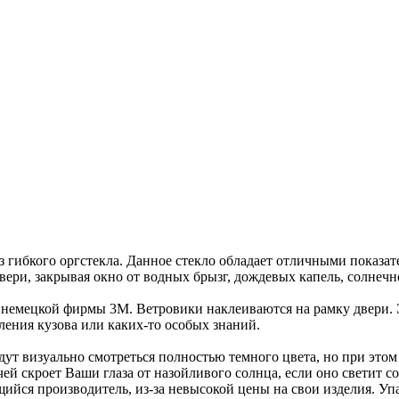
з гибкого оргстекла. Данное стекло обладает отличными показат
ри, закрывая окно от водных брызг, дождевых капель, солнечно
 немецкой фирмы 3M. Ветровики наклеиваются на рамку двери.
рления кузова или каких-то особых знаний.
ут визуально смотреться полностью темного цвета, но при этом
й скроет Ваши глаза от назойливого солнца, если оно светит с
ийся производитель, из-за невысокой цены на свои изделия. У