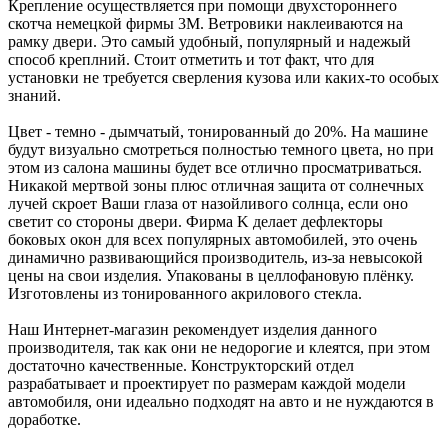
Крепление осуществляется при помощи двухстороннего
скотча немецкой фирмы 3M. Ветровики наклеиваются на
рамку двери. Это самый удобный, популярный и надежый
способ креплний. Стоит отметить и тот факт, что для
установки не требуется сверления кузова или каких-то особых
знаний.
Цвет - темно - дымчатый, тонированный до 20%. На машине
будут визуально смотреться полностью темного цвета, но при
этом из салона машины будет все отлично просматриваться.
Никакой мертвой зоны плюс отличная защита от солнечных
лучей скроет Ваши глаза от назойливого солнца, если оно
светит со стороны двери. Фирма K делает дефлекторы
боковых окон для всех популярных автомобилей, это очень
динамично развивающийся производитель, из-за невысокой
цены на свои изделия. Упакованы в целлофановую плёнку.
Изготовлены из тонированного акрилового стекла.
Наш Интернет-магазин рекомендует изделия данного
производителя, так как они не недорогие и клеятся, при этом
достаточно качественные. Конструкторский отдел
разрабатывает и проектирует по размерам каждой модели
автомобиля, они идеально подходят на авто и не нуждаются в
доработке.