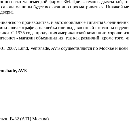
оннего скотча немецкой фирмы 3M. Цвет - темно - дымчатый, т
з салона машины будет все отлично просматриваться. Никакой м
двери).
иканского производства, и автомобильные гиганты Соединенных
отипа - шелкография, наклейка или выдавленный штамп на издел
ерики. С 1935 года продукция американской компании хорошо из
ернет - магазин объединил их, так как различий, кроме того, чт
01-2007, Lund, Ventshade, AVS осуществляется по Москве и все
ntshade, AVS
вильон В-32 (АТЦ Москва)