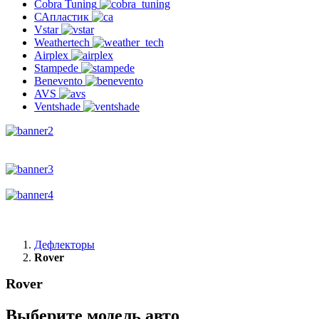
Cobra Tuning
САпластик
Vstar
Weathertech
Airplex
Stampede
Benevento
AVS
Ventshade
Дефлекторы
Rover
Rover
Выберите модель авто