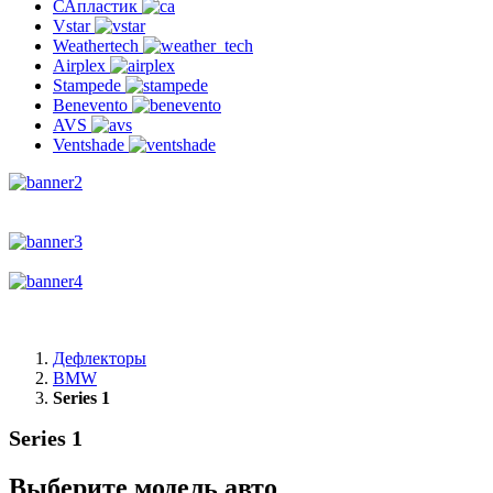
САпластик
Vstar
Weathertech
Airplex
Stampede
Benevento
AVS
Ventshade
Дефлекторы
BMW
Series 1
Series 1
Выберите модель авто