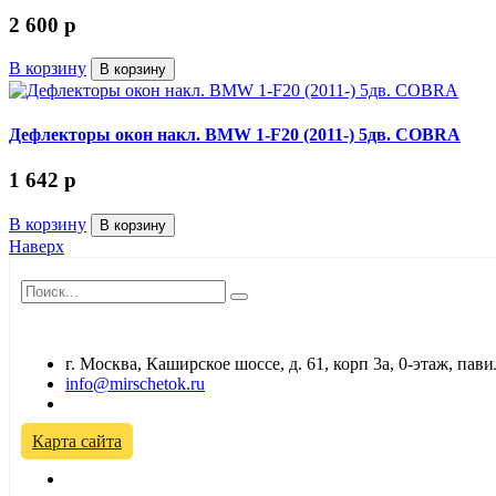
2 600
p
В корзину
В корзину
Дефлекторы окон накл. BMW 1-F20 (2011-) 5дв. COBRA
1 642
p
В корзину
В корзину
Наверх
г. Москва, Каширское шоссе, д. 61, корп 3а, 0-этаж, па
info@mirschetok.ru
Временно не работаем! Переезд!
Карта сайта