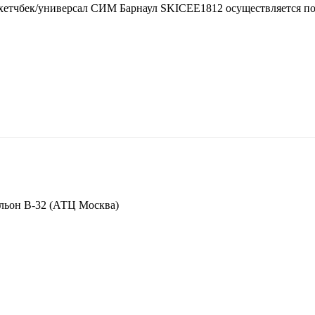
) хетчбек/универсал СИМ Барнаул SKICEE1812 осуществляется п
вильон В-32 (АТЦ Москва)