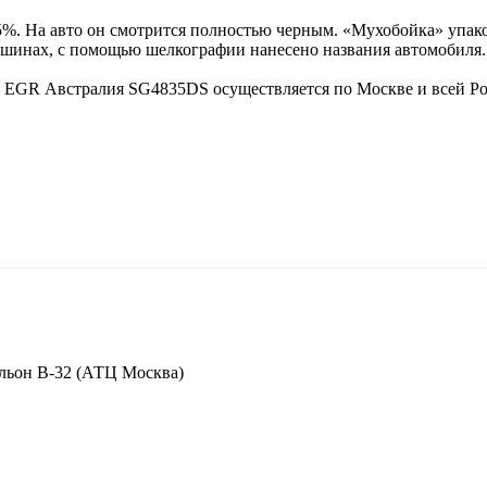
5%. На авто он смотрится полностью черным. «Мухобойка» упак
машинах, с помощью шелкографии нанесено названия автомобиля.
- EGR Австралия SG4835DS осуществляется по Москве и всей Р
вильон В-32 (АТЦ Москва)