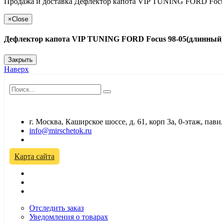
Продажа и доставка Дефлектор капота VIP TUNING FORD Focus
×
Close
Дефлектор капота VIP TUNING FORD Focus 98-05(длинный
Закрыть
Наверх
г. Москва, Каширское шоссе, д. 61, корп 3а, 0-этаж, па
info@mirschetok.ru
Временно не работаем! Переезд!
Карта сайта
Отследить заказ
Уведомления о товарах