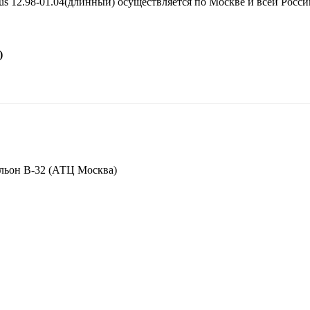
 12.98-01.04(длинный) осуществляется по Москве и всей Росси
)
вильон В-32 (АТЦ Москва)