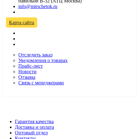
павильон В-32 (АТЦ Москва)
info@mirschetok.ru
Временно не работаем! Переезд!
Карта сайта
Отследить заказ
Уведомления о товарах
Прайс-лист
Новости
Отзывы
Связь с менеджерами
*Цены в розничном магазине Автодефлектор могут
отличаться от цен, указанных на сайте
Гарантия качества
Доставка и оплата
Оптовый отдел
Контакты