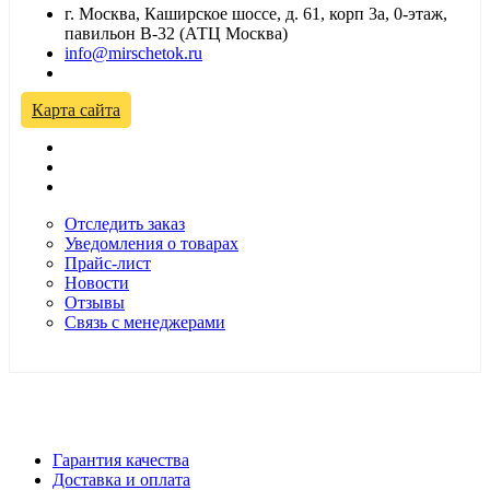
г. Москва, Каширское шоссе, д. 61, корп 3а, 0-этаж,
павильон В-32 (АТЦ Москва)
info@mirschetok.ru
Временно не работаем! Переезд!
Карта сайта
Отследить заказ
Уведомления о товарах
Прайс-лист
Новости
Отзывы
Связь с менеджерами
*Цены в розничном магазине Автодефлектор могут
отличаться от цен, указанных на сайте
Гарантия качества
Доставка и оплата