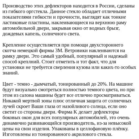
Производство этих дефлекторов находится в России, сделаны
из гибкого оргстекла. Данное стекло обладает отличными
показателями гибкости и прочности, выглядят как тонкие
ластиковые пластины, наклеивающиеся на верхнюю раму
автомобильной двери, закрывая окно от водных брызг,
дождевых капель, солнечного света.
Крепление осуществляется при помощи двухстороннего
скотча немецкой фирмы 3M. Ветровики наклеиваются на
рамку двери. Это самый удобный, популярный и надежый
способ креплний. Стоит отметить и тот факт, что для
установки не требуется сверления кузова или каких-то особых
знаний.
Цвет - темно - дымчатый, тонированный до 20%. На машине
будут визуально смотреться полностью темного цвета, но при
этом из салона машины будет все отлично просматриваться.
Никакой мертвой зоны плюс отличная защита от солнечных
лучей скроет Ваши глаза от назойливого солнца, если оно
светит со стороны двери. Фирма K делает дефлекторы
боковых окон для всех популярных автомобилей, это очень
динамично развивающийся производитель, из-за невысокой
цены на свои изделия. Упакованы в целлофановую плёнку.
Изготовлены из тонированного акрилового стекла.