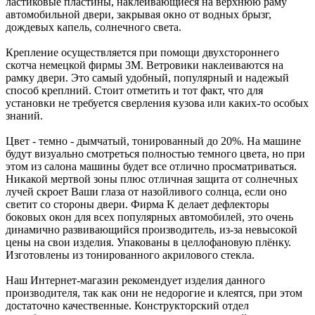
ластиковые пластины, наклеивающиеся на верхнюю раму
автомобильной двери, закрывая окно от водных брызг,
дождевых капель, солнечного света.
Крепление осуществляется при помощи двухстороннего
скотча немецкой фирмы 3M. Ветровики наклеиваются на
рамку двери. Это самый удобный, популярный и надежый
способ креплний. Стоит отметить и тот факт, что для
установки не требуется сверления кузова или каких-то особых
знаний.
Цвет - темно - дымчатый, тонированный до 20%. На машине
будут визуально смотреться полностью темного цвета, но при
этом из салона машины будет все отлично просматриваться.
Никакой мертвой зоны плюс отличная защита от солнечных
лучей скроет Ваши глаза от назойливого солнца, если оно
светит со стороны двери. Фирма K делает дефлекторы
боковых окон для всех популярных автомобилей, это очень
динамично развивающийся производитель, из-за невысокой
цены на свои изделия. Упакованы в целлофановую плёнку.
Изготовлены из тонированного акрилового стекла.
Наш Интернет-магазин рекомендует изделия данного
производителя, так как они не недорогие и клеятся, при этом
достаточно качественные. Конструкторский отдел