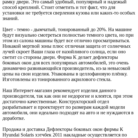
рамку двери. Это самый удобный, популярный и надежый
способ креплний. Стоит отметить и тот факт, что для
установки не требуется сверления кузова или каких-то особых
знаний.
Цвет - темно - дымчатый, тонированный до 20%. На машине
будут визуально смотреться полностью темного цвета, но при
этом из салона машины будет все отлично просматриваться.
Никакой мертвой зоны плюс отличная защита от солнечных
лучей скроет Ваши глаза от назойливого солнца, если оно
светит со стороны двери. Фирма K делает дефлекторы
боковых окон для всех популярных автомобилей, это очень
динамично развивающийся производитель, из-за невысокой
цены на свои изделия. Упакованы в целлофановую плёнку.
Изготовлены из тонированного акрилового стекла.
Наш Интернет-магазин рекомендует изделия данного
производителя, так как они не недорогие и клеятся, при этом
достаточно качественные. Конструкторский отдел
разрабатывает и проектирует по размерам каждой модели
автомобиля, они идеально подходят на авто и не нуждаются в
доработке.
Продажа и доставка Дефлекторы боковых окон фирмы К
Hyundai Solaris хэтчбек 2011 накладные осуществляется по