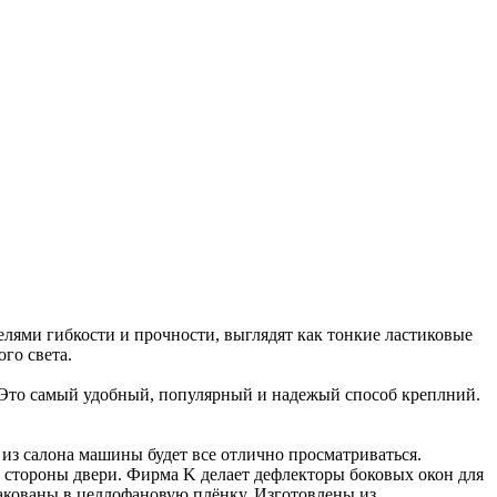
елями гибкости и прочности, выглядят как тонкие ластиковые
го света.
 Это самый удобный, популярный и надежый способ креплний.
 из салона машины будет все отлично просматриваться.
о стороны двери. Фирма K делает дефлекторы боковых окон для
пакованы в целлофановую плёнку. Изготовлены из