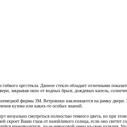
з гибкого оргстекла. Данное стекло обладает отличными показат
ри, закрывая окно от водных брызг, дождевых капель, солнечно
 немецкой фирмы 3M. Ветровики наклеиваются на рамку двери.
рления кузова или каких-то особых знаний.
ут визуально смотреться полностью темного цвета, но при этом
й скроет Ваши глаза от назойливого солнца, если оно светит с
ийся производитель, из-за невысокой цены на свои изделия. У