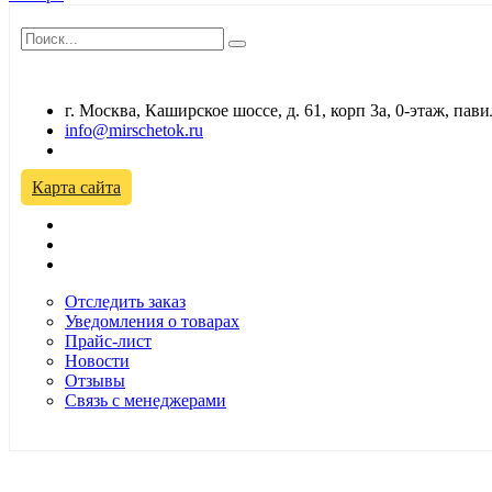
г. Москва, Каширское шоссе, д. 61, корп 3а, 0-этаж, па
info@mirschetok.ru
Временно не работаем! Переезд!
Карта сайта
Отследить заказ
Уведомления о товарах
Прайс-лист
Новости
Отзывы
Связь с менеджерами
*Цены в розничном магазине Автодефлектор могут отличаться 