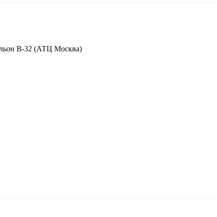
вильон В-32 (АТЦ Москва)
от цен, указанных на сайте